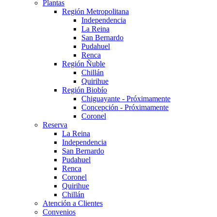
Plantas
Región Metropolitana
Independencia
La Reina
San Bernardo
Pudahuel
Renca
Región Ñuble
Chillán
Quirihue
Región Biobío
Chiguayante - Próximamente
Concepción - Próximamente
Coronel
Reserva
La Reina
Independencia
San Bernardo
Pudahuel
Renca
Coronel
Quirihue
Chillán
Atención a Clientes
Convenios