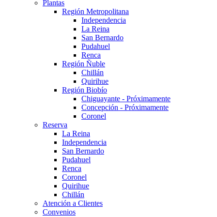
Plantas
Región Metropolitana
Independencia
La Reina
San Bernardo
Pudahuel
Renca
Región Ñuble
Chillán
Quirihue
Región Biobío
Chiguayante - Próximamente
Concepción - Próximamente
Coronel
Reserva
La Reina
Independencia
San Bernardo
Pudahuel
Renca
Coronel
Quirihue
Chillán
Atención a Clientes
Convenios