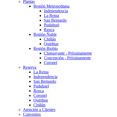
Plantas
Región Metropolitana
Independencia
La Reina
San Bernardo
Pudahuel
Renca
Región Ñuble
Chillán
Quirihue
Región Biobío
Chiguayante - Próximamente
Concepción - Próximamente
Coronel
Reserva
La Reina
Independencia
San Bernardo
Pudahuel
Renca
Coronel
Quirihue
Chillán
Atención a Clientes
Convenios